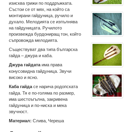
изисква грижи по поддръжката.
Състои се от мях, на който са
монтирани гайдуница, ручило и
духало. Мелодията се изпълнява
на гайдуницата. Ручилотo
произвежда бурдониращ тон, който
съпровожда мелодията.
Съществуват два типа българска
гайда – джура и каба.
Джура гайдата
има права
конусовидна гайдуница. Звучи
високо и ясно.
Каба гайда
се нарича родопската
гайда. Тя е по-голяма по размер,
има шестоъгълна, закривена
гайдуница и по-ниска и мека
звучност.
Материал:
Слива, Череша