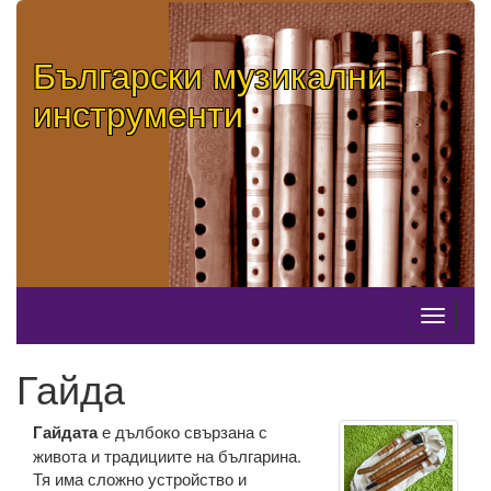
Български музикални
инструменти
Навига
Гайда
Гайдата
е дълбоко свързана с
живота и традициите на българина.
Тя има сложно устройство и